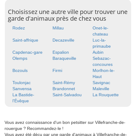
Choisissez une autre ville pour trouver une
garde d'animaux près de chez vous
Rodez
Millau
Onet-le-
chateau
Saint-affrique
Decazeville
Luc-la-
primaube
Capdenac-gare
Espalion
Aubin
Olemps
Baraqueville
Sebazac-
concoures
Bozouls
Firmi
Morlhon-le-
Haut
Toulonjac
Saint-Rémy
Savignac
Sanvensa
Brandonnet
Maleville
La Bastide-
Saint-Salvadou
La Rouquette
l'Évêque
Vous avez connaissance d'un bon petsitter sur Villefranche-de-
rouergue ? Recommandez-le !
Vous avez été déçu par une garde d'animaux à Villefranche-de-