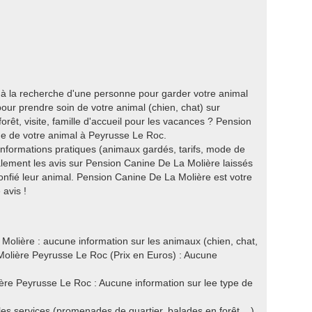
 à la recherche d'une personne pour garder votre animal
ur prendre soin de votre animal (chien, chat) sur
êt, visite, famille d'accueil pour les vacances ? Pension
e de votre animal à Peyrusse Le Roc.
 informations pratiques (animaux gardés, tarifs, mode de
lement les avis sur Pension Canine De La Molière laissés
confié leur animal. Pension Canine De La Molière est votre
avis !
olière : aucune information sur les animaux (chien, chat,
 Molière Peyrusse Le Roc (Prix en Euros) : Aucune
re Peyrusse Le Roc : Aucune information sur lee type de
les services (promenades de quartier, balades en forêt ...).