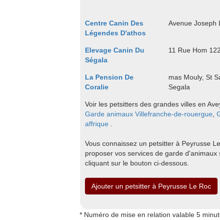
Centre Canin Des
Avenue Joseph 
Légendes D'athos
Elevage Canin Du
11 Rue Hom 122
Ségala
La Pension De
mas Mouly, St S
Coralie
Segala
Voir les petsitters des grandes villes en Av
Garde animaux Villefranche-de-rouergue
,
affrique
.
Vous connaissez un petsitter à Peyrusse Le 
proposer vos services de garde d'animaux 
cliquant sur le bouton ci-dessous.
Ajouter un petsitter à Peyrusse Le Roc
* Numéro de mise en relation valable 5 minu