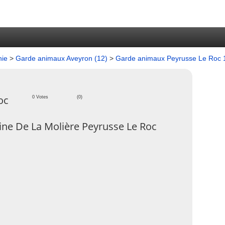
nie
>
Garde animaux Aveyron (12)
>
Garde animaux Peyrusse Le Roc
oc
0 Votes
(0)
ne De La Molière Peyrusse Le Roc