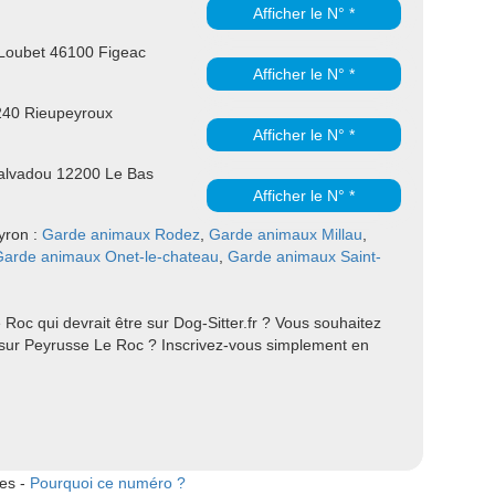
Afficher le N° *
Loubet 46100 Figeac
Afficher le N° *
40 Rieupeyroux
Afficher le N° *
alvadou 12200 Le Bas
Afficher le N° *
eyron :
Garde animaux Rodez
,
Garde animaux Millau
,
Garde animaux Onet-le-chateau
,
Garde animaux Saint-
Roc qui devrait être sur Dog-Sitter.fr ? Vous souhaitez
sur Peyrusse Le Roc ? Inscrivez-vous simplement en
tes -
Pourquoi ce numéro ?