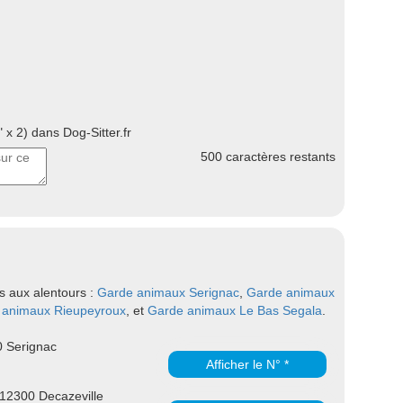
 x 2) dans Dog-Sitter.fr
500
caractères restants
s aux alentours :
Garde animaux Serignac
,
Garde animaux
 animaux Rieupeyroux
, et
Garde animaux Le Bas Segala
.
 Serignac
Afficher le N° *
e 12300 Decazeville