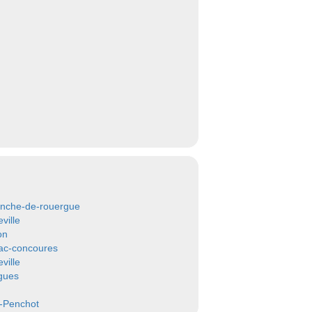
ranche-de-rouergue
ville
on
ac-concoures
ville
gues
-Penchot