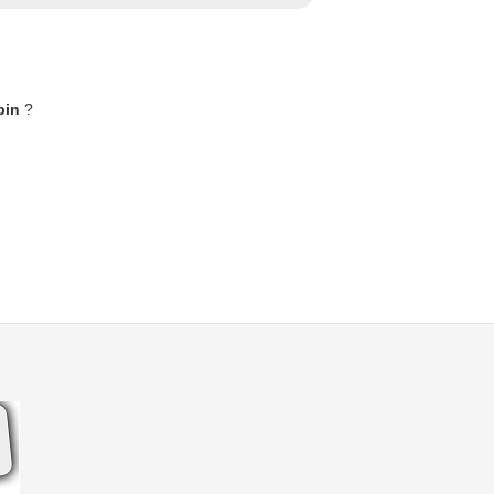
bin
?