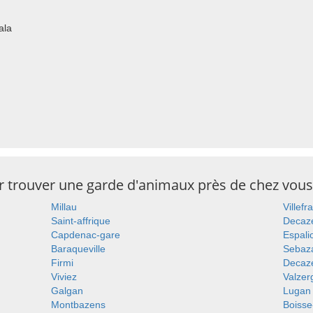
ala
ur trouver une garde d'animaux près de chez vous
Millau
Villef
Saint-affrique
Decaze
Capdenac-gare
Espali
Baraqueville
Sebaz
Firmi
Decaze
Viviez
Valzer
Galgan
Lugan
Montbazens
Boisse