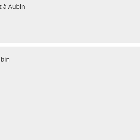
t à Aubin
ubin