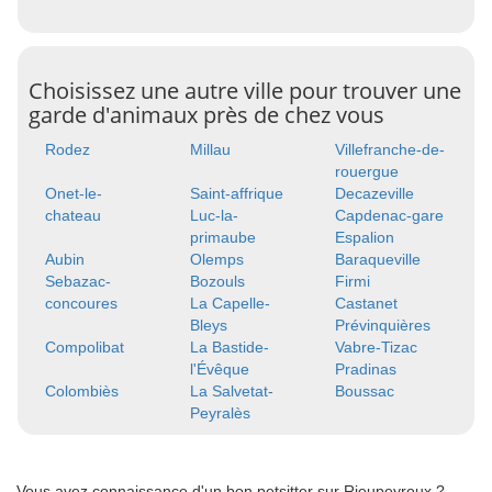
Choisissez une autre ville pour trouver une
garde d'animaux près de chez vous
Rodez
Millau
Villefranche-de-
rouergue
Onet-le-
Saint-affrique
Decazeville
chateau
Luc-la-
Capdenac-gare
primaube
Espalion
Aubin
Olemps
Baraqueville
Sebazac-
Bozouls
Firmi
concoures
La Capelle-
Castanet
Bleys
Prévinquières
Compolibat
La Bastide-
Vabre-Tizac
l'Évêque
Pradinas
Colombiès
La Salvetat-
Boussac
Peyralès
Vous avez connaissance d'un bon petsitter sur Rieupeyroux ?