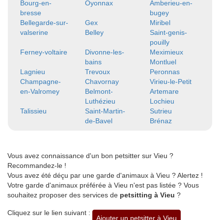
Bourg-en-
Oyonnax
Amberieu-en-
bresse
bugey
Bellegarde-sur-
Gex
Miribel
valserine
Belley
Saint-genis-
pouilly
Ferney-voltaire
Divonne-les-
Meximieux
bains
Montluel
Lagnieu
Trevoux
Peronnas
Champagne-
Chavornay
Virieu-le-Petit
en-Valromey
Belmont-
Artemare
Luthézieu
Lochieu
Talissieu
Saint-Martin-
Sutrieu
de-Bavel
Brénaz
Vous avez connaissance d'un bon petsitter sur Vieu ?
Recommandez-le !
Vous avez été déçu par une garde d'animaux à Vieu ? Alertez !
Votre garde d'animaux préférée à Vieu n'est pas listée ? Vous
souhaitez proposer des services de
petsitting à Vieu
?
Cliquez sur le lien suivant :
Ajouter un petsitter à Vieu