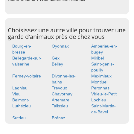
Choisissez une autre ville pour trouver une
garde d'animaux près de chez vous
Bourg-en-
Oyonnax
Amberieu-en-
bresse
bugey
Bellegarde-sur-
Gex
Miribel
valserine
Belley
Saint-genis-
pouilly
Ferney-voltaire
Divonne-les-
Meximieux
bains
Montluel
Lagnieu
Trevoux
Peronnas
Vieu
Chavornay
Virieu-le-Petit
Belmont-
Artemare
Lochieu
Luthézieu
Talissieu
Saint-Martin-
de-Bavel
Sutrieu
Brénaz