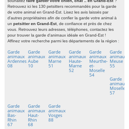
souhaitez
faire garder votre chien, chat .. en Grand-Est
?
Retrouvez ici les 130 petsitters recommandés pour la garde
de votre animal en Grand-Est. Lisez les avis laissés par
d'autres propriétaires afin de confier la garde votre animal à
un
petsitter en Grand-Est
, de confiance et près de chez
vous. Retrouvez leurs adresses, téléphones, contactez les
pour trouver la garde d'animaux idéale en Grand-Est !
Affinez votre recherche parmi les départements de la région :
Garde
Garde
Garde
Garde
Garde
Garde
animaux
animaux
animaux
animaux
animaux
animaux
Ardennes
Aube
Marne
Haute-
Meurthe-
Meuse
08
10
51
Marne
et-
55
52
Moselle
54
Garde
animaux
Moselle
57
Garde
Garde
Garde
animaux
animaux
animaux
Bas-
Haut-
Vosges
Rhin
Rhin
88
67
68