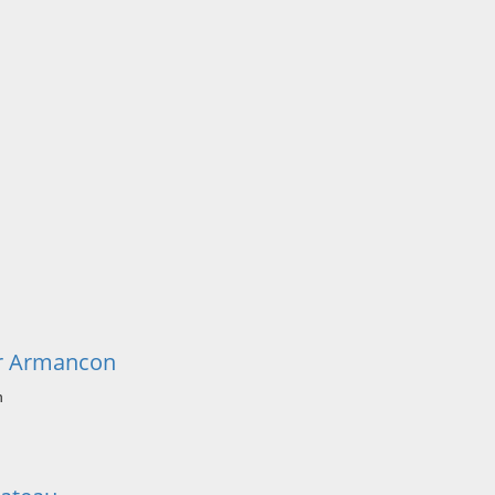
ur Armancon
n