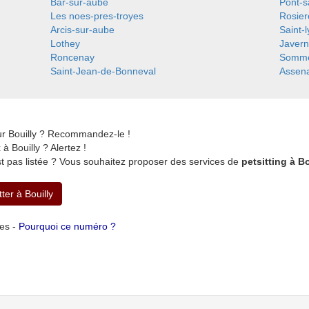
Bar-sur-aube
Pont-s
Les noes-pres-troyes
Rosier
Arcis-sur-aube
Saint-
Lothey
Javern
Roncenay
Somme
Saint-Jean-de-Bonneval
Assen
ur Bouilly ? Recommandez-le !
 Bouilly ? Alertez !
st pas listée ? Vous souhaitez proposer des services de
petsitting à Bo
tter à Bouilly
tes -
Pourquoi ce numéro ?