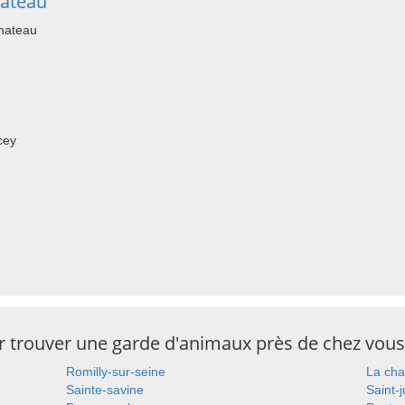
hateau
hateau
cey
ur trouver une garde d'animaux près de chez vous
Romilly-sur-seine
La cha
Sainte-savine
Saint-j