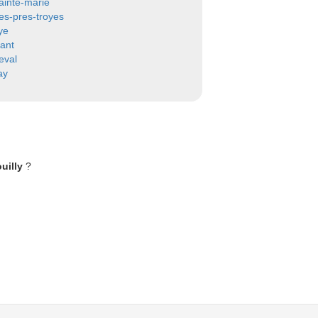
ainte-marie
es-pres-troyes
lye
ant
val
ay
uilly
?