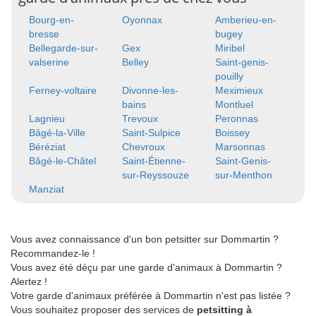
Bourg-en-
Oyonnax
Amberieu-en-
bresse
bugey
Bellegarde-sur-
Gex
Miribel
valserine
Belley
Saint-genis-
pouilly
Ferney-voltaire
Divonne-les-
Meximieux
bains
Montluel
Lagnieu
Trevoux
Peronnas
Bâgé-la-Ville
Saint-Sulpice
Boissey
Béréziat
Chevroux
Marsonnas
Bâgé-le-Châtel
Saint-Étienne-
Saint-Genis-
sur-Reyssouze
sur-Menthon
Manziat
Vous avez connaissance d'un bon petsitter sur Dommartin ?
Recommandez-le !
Vous avez été déçu par une garde d'animaux à Dommartin ?
Alertez !
Votre garde d'animaux préférée à Dommartin n'est pas listée ?
Vous souhaitez proposer des services de
petsitting à