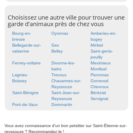
Choisissez une autre ville pour trouver une
garde d'animaux près de chez vous
Bourg-en-
Oyonnax
Amberieu-en-
bresse
bugey
Bellegarde-sur-
Gex
Miribel
valserine
Belley
Saint-genis-
pouilly
Ferney-voltaire
Divonne-les-
Meximieux
bains
Montluel
Lagnieu
Trevoux
Peronnas
Boissey
Chavannes-sur-
Gorrevod
Reyssouze
Chevroux
Saint-Bénigne
Saint-Jean-sur-
Béréziat
Reyssouze
Servignat
Pont-de-Vaux
Dommartin
Vous avez connaissance d'un bon petsitter sur Saint-Étienne-sur-
reyssouze ? Recommandez-le !