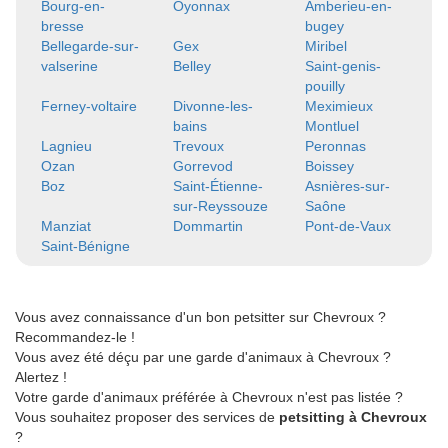
Bourg-en-
Oyonnax
Amberieu-en-
bresse
bugey
Bellegarde-sur-
Gex
Miribel
valserine
Belley
Saint-genis-
pouilly
Ferney-voltaire
Divonne-les-
Meximieux
bains
Montluel
Lagnieu
Trevoux
Peronnas
Ozan
Gorrevod
Boissey
Boz
Saint-Étienne-
Asnières-sur-
sur-Reyssouze
Saône
Manziat
Dommartin
Pont-de-Vaux
Saint-Bénigne
Vous avez connaissance d'un bon petsitter sur Chevroux ?
Recommandez-le !
Vous avez été déçu par une garde d'animaux à Chevroux ?
Alertez !
Votre garde d'animaux préférée à Chevroux n'est pas listée ?
Vous souhaitez proposer des services de
petsitting à Chevroux
?