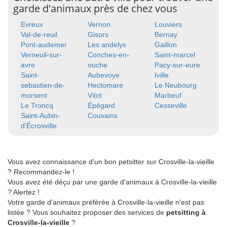
garde d'animaux près de chez vous
Evreux
Vernon
Louviers
Val-de-reuil
Gisors
Bernay
Pont-audemer
Les andelys
Gaillon
Verneuil-sur-
Conches-en-
Saint-marcel
avre
ouche
Pacy-sur-eure
Saint-
Aubevoye
Iville
sebastien-de-
Hectomare
Le Neubourg
morsent
Vitot
Marbeuf
Le Troncq
Épégard
Cesseville
Saint-Aubin-
Couvains
d'Écrosville
Vous avez connaissance d'un bon petsitter sur Crosville-la-vieille
? Recommandez-le !
Vous avez été déçu par une garde d'animaux à Crosville-la-vieille
? Alertez !
Votre garde d'animaux préférée à Crosville-la-vieille n'est pas
listée ? Vous souhaitez proposer des services de
petsitting à
Crosville-la-vieille
?