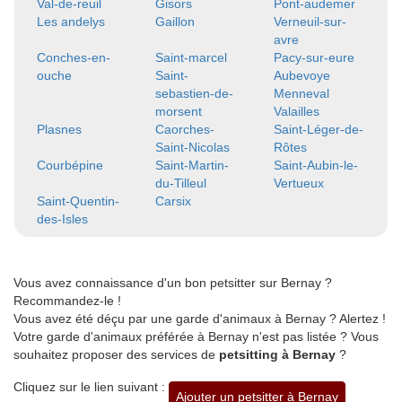
Val-de-reuil
Gisors
Pont-audemer
Les andelys
Gaillon
Verneuil-sur-
avre
Conches-en-
Saint-marcel
Pacy-sur-eure
ouche
Saint-
Aubevoye
sebastien-de-
Menneval
morsent
Valailles
Plasnes
Caorches-
Saint-Léger-de-
Saint-Nicolas
Rôtes
Courbépine
Saint-Martin-
Saint-Aubin-le-
du-Tilleul
Vertueux
Saint-Quentin-
Carsix
des-Isles
Vous avez connaissance d'un bon petsitter sur Bernay ?
Recommandez-le !
Vous avez été déçu par une garde d'animaux à Bernay ? Alertez !
Votre garde d'animaux préférée à Bernay n'est pas listée ? Vous
souhaitez proposer des services de
petsitting à Bernay
?
Cliquez sur le lien suivant :
Ajouter un petsitter à Bernay