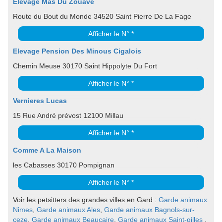
Elevage Mas Du Zouave
Route du Bout du Monde 34520 Saint Pierre De La Fage
Afficher le N° *
Elevage Pension Des Minous Cigalois
Chemin Meuse 30170 Saint Hippolyte Du Fort
Afficher le N° *
Vernieres Lucas
15 Rue André prévost 12100 Millau
Afficher le N° *
Comme A La Maison
les Cabasses 30170 Pompignan
Afficher le N° *
Voir les petsitters des grandes villes en Gard :
Garde animaux
Nimes
,
Garde animaux Ales
,
Garde animaux Bagnols-sur-
ceze
,
Garde animaux Beaucaire
,
Garde animaux Saint-gilles
.