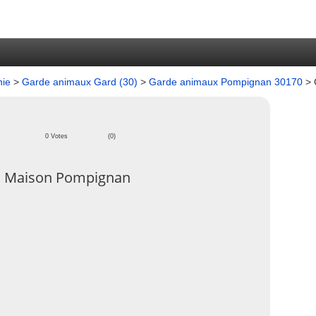
nie
>
Garde animaux Gard (30)
>
Garde animaux Pompignan 30170
>
0 Votes
(0)
 Maison Pompignan