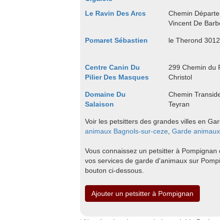
Le Ravin Des Arcs
Chemin Départe
Vincent De Barb
Pomaret Sébastien
le Therond 3012
Centre Canin Du
299 Chemin du P
Pilier Des Masques
Christol
Domaine Du
Chemin Transide
Salaison
Teyran
Voir les petsitters des grandes villes en Ga
animaux Bagnols-sur-ceze
,
Garde animaux
Vous connaissez un petsitter à Pompignan qu
vos services de garde d'animaux sur Pompi
bouton ci-dessous.
Ajouter un petsitter à Pompignan