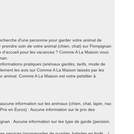
recherche d'une personne pour garder votre animal de
prendre soin de votre animal (chien, chat) sur Pompignan
lle d'accueil pour les vacances ? Comme A La Maison vous
gnan.
 informations pratiques (animaux gardés, tarifs, mode de
alement les avis sur Comme A La Maison laissés par les
leur animal. Comme A La Maison est votre petsitter à
cune information sur les animaux (chien, chat, lapin, nac
rix en Euros) : Aucune information sur le prix des
n : Aucune information sur lee type de garde (pension,
les services (promenades de quartier, balades en forêt ...).