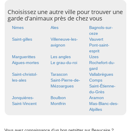
Choisissez une autre ville pour trouver une
garde d'animaux près de chez vous
Nimes
Ales
Bagnols-sur-
ceze
Saint-gilles
Villeneuve-les-
Vauvert
avignon
Pont-saint-
esprit
Marguerittes
Les angles
Uzes
Aigues-mortes
Le grau-du-roi
Rochefort-du-
gard
Saint-christol-
Tarascon
Vallabrègues
les-ales
Saint-Pierre-de-
Comps
Mézoargues
Saint-Étienne-
du-Grès
Jonquières-
Boulbon
Aramon
Saint-Vincent
Montfrin
Mas-Blanc-des-
Alpilles
Vous avez connaissance d'un bon petsitter sur Beaucaire ?