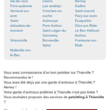
Val-de-reuil
Gisors
Bernay
Pont-audemer
Les andelys
Gaillon
Verneuil-sur-
Conches-en-
Saint-marcel
avre
ouche
Pacy-sur-eure
Saint-
Aubevoye
Écaquelon
sebastien-de-
Pont-Authou
Glos-sur-Risle
morsent
Saint-Léger-du-
Le Bec-Hellouin
Gennetey
Authou
Voiscreville
Bonneville-
Freneuse-sur-
Aptot
Risle
Malleville-sur-
le-Bec
Vous avez connaissance d'un bon petsitter sur Thierville ?
Recommandez-le !
Vous avez été déçu par une garde d'animaux à Thierville ?
Alertez !
Votre garde d'animaux préférée à Thierville n'est pas listée ?
Vous souhaitez proposer des services de
petsitting à Thierville
?