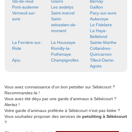
Val-de-reuil
Gisors
Bernay
Pont-audemer
Les andelys
Gaillon
Verneuil-sur-
Saint-marcel
Pacy-sur-eure
avre
Saint-
Aubevoye
sebastien-de-
Le Fidelaire
morsent
La Haye-
Bellefond
La Ferrière-sur-
La Houssaye
Sainte-Marthe
Risle
Romilly-la-
Collandres-
Puthenaye
Quincarnon
Ajou
Champignolles
Tilleul-Dame-
Agnès
Vous avez connaissance d'un bon petsitter sur Sébécourt ?
Recommandez-le !
Vous avez été déçu par une garde d'animaux à Sébécourt ?
Alertez !
Votre garde d'animaux préférée à Sébécourt n'est pas listée ?
Vous souhaitez proposer des services de
petsitting à Sébécourt
?