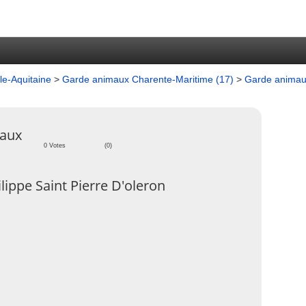
e-Aquitaine
>
Garde animaux Charente-Maritime (17)
>
Garde animaux
maux
0 Votes
(0)
ippe Saint Pierre D'oleron