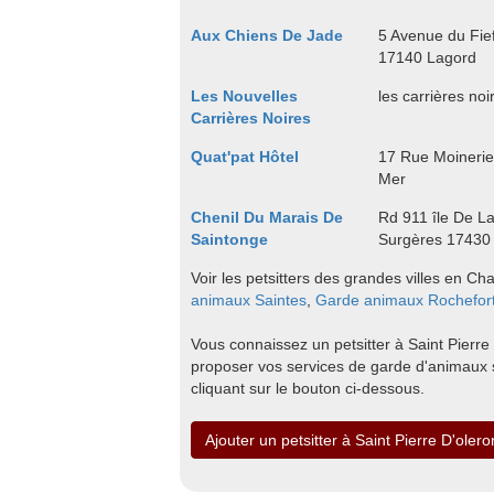
Aux Chiens De Jade
5 Avenue du Fief
17140 Lagord
Les Nouvelles
les carrières noi
Carrières Noires
Quat'pat Hôtel
17 Rue Moinerie
Mer
Chenil Du Marais De
Rd 911 île De L
Saintonge
Surgères 17430
Voir les petsitters des grandes villes en Ch
animaux Saintes
,
Garde animaux Rochefor
Vous connaissez un petsitter à Saint Pierre 
proposer vos services de garde d'animaux s
cliquant sur le bouton ci-dessous.
Ajouter un petsitter à Saint Pierre D'olero