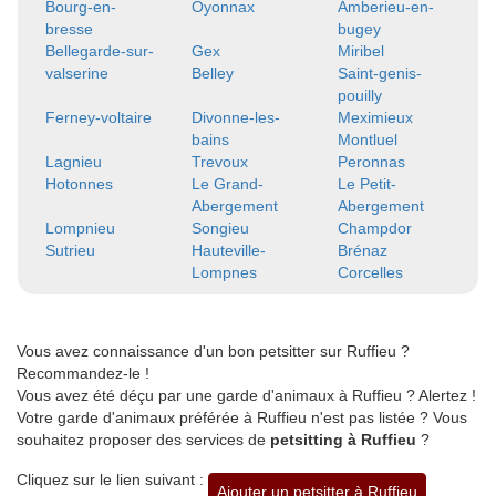
Bourg-en-
Oyonnax
Amberieu-en-
bresse
bugey
Bellegarde-sur-
Gex
Miribel
valserine
Belley
Saint-genis-
pouilly
Ferney-voltaire
Divonne-les-
Meximieux
bains
Montluel
Lagnieu
Trevoux
Peronnas
Hotonnes
Le Grand-
Le Petit-
Abergement
Abergement
Lompnieu
Songieu
Champdor
Sutrieu
Hauteville-
Brénaz
Lompnes
Corcelles
Vous avez connaissance d'un bon petsitter sur Ruffieu ?
Recommandez-le !
Vous avez été déçu par une garde d'animaux à Ruffieu ? Alertez !
Votre garde d'animaux préférée à Ruffieu n'est pas listée ? Vous
souhaitez proposer des services de
petsitting à Ruffieu
?
Cliquez sur le lien suivant :
Ajouter un petsitter à Ruffieu