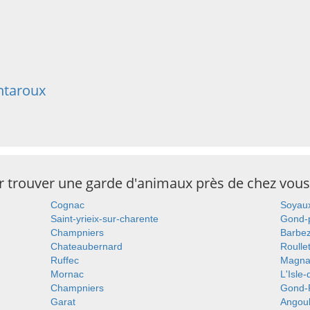
ntaroux
ur trouver une garde d'animaux près de chez vous
Cognac
Soyau
Saint-yrieix-sur-charente
Gond-
Champniers
Barbez
Chateaubernard
Roulle
Ruffec
Magna
Mornac
L'Isle
Champniers
Gond-
Garat
Angou