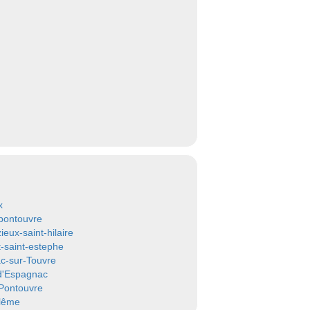
x
pontouvre
ieux-saint-hilaire
t-saint-estephe
c-sur-Touvre
-d'Espagnac
Pontouvre
lême