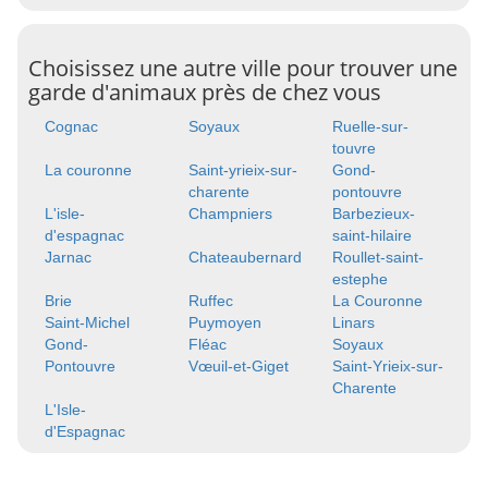
Choisissez une autre ville pour trouver une
garde d'animaux près de chez vous
Cognac
Soyaux
Ruelle-sur-
touvre
La couronne
Saint-yrieix-sur-
Gond-
charente
pontouvre
L'isle-
Champniers
Barbezieux-
d'espagnac
saint-hilaire
Jarnac
Chateaubernard
Roullet-saint-
estephe
Brie
Ruffec
La Couronne
Saint-Michel
Puymoyen
Linars
Gond-
Fléac
Soyaux
Pontouvre
Vœuil-et-Giget
Saint-Yrieix-sur-
Charente
L'Isle-
d'Espagnac