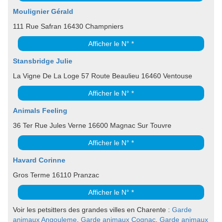
Moulignier Gérald
111 Rue Safran 16430 Champniers
Afficher le N° *
Stansbridge Julie
La Vigne De La Loge 57 Route Beaulieu 16460 Ventouse
Afficher le N° *
Animals Feeling
36 Ter Rue Jules Verne 16600 Magnac Sur Touvre
Afficher le N° *
Havard Corinne
Gros Terme 16110 Pranzac
Afficher le N° *
Voir les petsitters des grandes villes en Charente :
Garde
animaux Angouleme
,
Garde animaux Cognac
,
Garde animaux