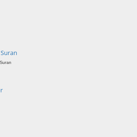
 Suran
 Suran
r