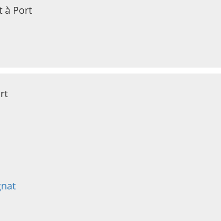
 à Port
rt
gnat