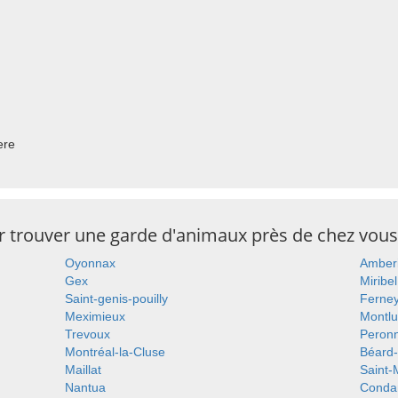
ere
ur trouver une garde d'animaux près de chez vous
Oyonnax
Amber
Gex
Miribel
Saint-genis-pouilly
Ferney
Meximieux
Montlu
Trevoux
Peron
Montréal-la-Cluse
Béard-
Maillat
Saint-
Nantua
Conda