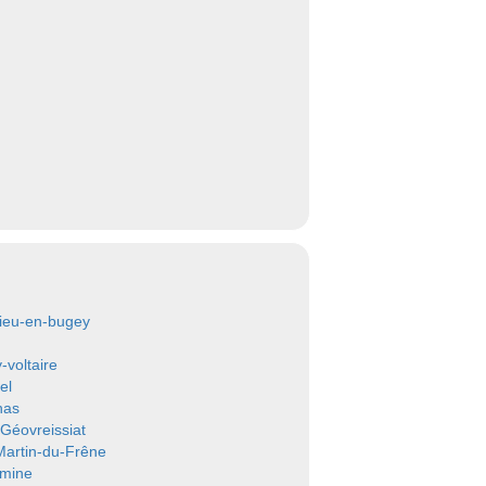
ieu-en-bugey
-voltaire
el
nas
Géovreissiat
Martin-du-Frêne
mine