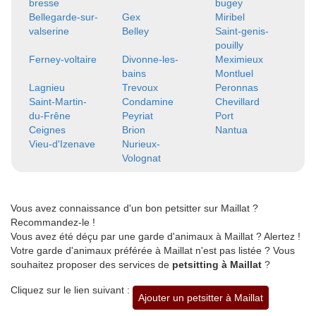
bresse
bugey
Bellegarde-sur-
Gex
Miribel
valserine
Belley
Saint-genis-
pouilly
Ferney-voltaire
Divonne-les-
Meximieux
bains
Montluel
Lagnieu
Trevoux
Peronnas
Saint-Martin-
Condamine
Chevillard
du-Frêne
Peyriat
Port
Ceignes
Brion
Nantua
Vieu-d'Izenave
Nurieux-
Volognat
Vous avez connaissance d'un bon petsitter sur Maillat ?
Recommandez-le !
Vous avez été déçu par une garde d'animaux à Maillat ? Alertez !
Votre garde d'animaux préférée à Maillat n'est pas listée ? Vous
souhaitez proposer des services de
petsitting à Maillat
?
Cliquez sur le lien suivant :
Ajouter un petsitter à Maillat