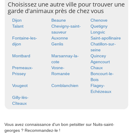
Choisissez une autre ville pour trouver une
garde d'animaux près de chez vous
Dijon
Beaune
Chenove
Talant
Chevigny-saint-
Quetigny
sauveur
Longvic
Fontaine-les-
Auxonne
Saint-apollinaire
dijon
Genlis
Chatillon-sur-
seine
Montbard
Marsannay-la-
Quincey
cote
Agencourt
Premeaux-
Vosne-
Chaux
Prissey
Romanée
Boncourt-le-
Bois
Vougeot
Comblanchien
Flagey-
Echézeaux
Gilly-lès-
Cîteaux
Vous avez connaissance d'un bon petsitter sur Nuits-saint-
georges ? Recommandez-le !