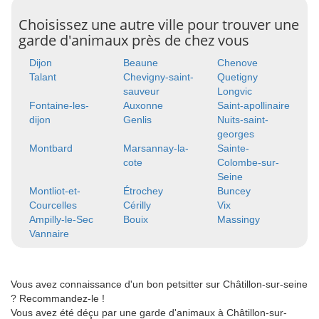
Choisissez une autre ville pour trouver une
garde d'animaux près de chez vous
Dijon
Beaune
Chenove
Talant
Chevigny-saint-
Quetigny
sauveur
Longvic
Fontaine-les-
Auxonne
Saint-apollinaire
dijon
Genlis
Nuits-saint-
georges
Montbard
Marsannay-la-
Sainte-
cote
Colombe-sur-
Seine
Montliot-et-
Étrochey
Buncey
Courcelles
Cérilly
Vix
Ampilly-le-Sec
Bouix
Massingy
Vannaire
Vous avez connaissance d'un bon petsitter sur Châtillon-sur-seine
? Recommandez-le !
Vous avez été déçu par une garde d'animaux à Châtillon-sur-