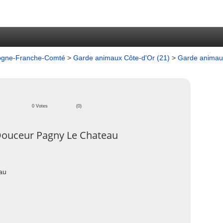
ogne-Franche-Comté
>
Garde animaux Côte-d'Or (21)
>
Garde animau
0 Votes
(0)
Douceur Pagny Le Chateau
au