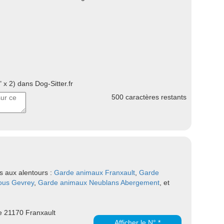
 x 2) dans Dog-Sitter.fr
500
caractères restants
s aux alentours :
Garde animaux Franxault
,
Garde
ous Gevrey
,
Garde animaux Neublans Abergement
, et
e 21170 Franxault
Afficher le N° *