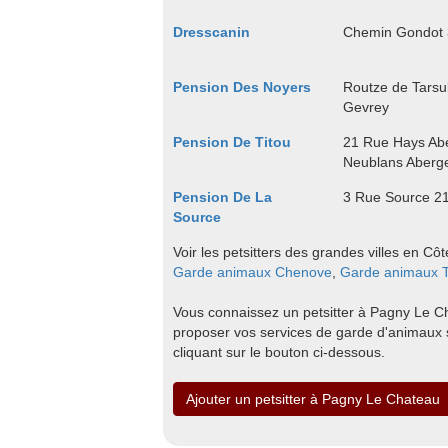
Dresscanin
Chemin Gondot 
Pension Des Noyers
Routze de Tarsu
Gevrey
Pension De Titou
21 Rue Hays Abe
Neublans Aberg
Pension De La
3 Rue Source 2
Source
Voir les petsitters des grandes villes en Cô
Garde animaux Chenove
,
Garde animaux T
Vous connaissez un petsitter à Pagny Le Cha
proposer vos services de garde d'animaux
cliquant sur le bouton ci-dessous.
Ajouter un petsitter à Pagny Le Chateau