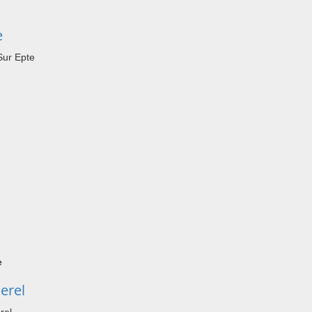
e
Sur Epte
e
erel