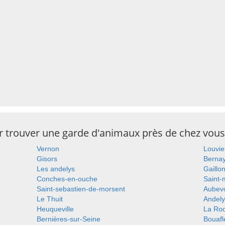
ur trouver une garde d'animaux près de chez vous
Vernon
Louvie
Gisors
Berna
Les andelys
Gaillo
Conches-en-ouche
Saint-
Saint-sebastien-de-morsent
Aubev
Le Thuit
Andel
Heuqueville
La Roq
Bernières-sur-Seine
Bouafl