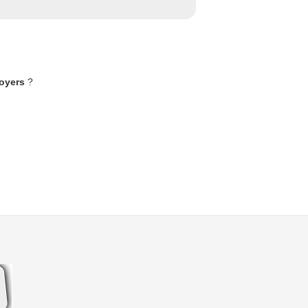
Noyers
?