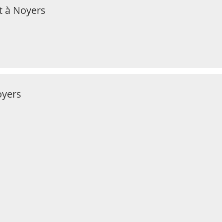
t à Noyers
oyers