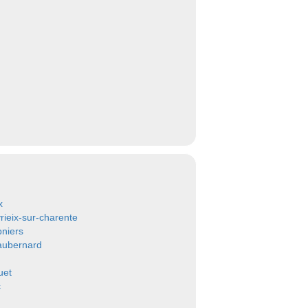
x
yrieix-sur-charente
niers
aubernard
uet
c