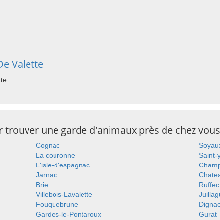
De Valette
tte
ur trouver une garde d'animaux près de chez vous
Cognac
Soyau
La couronne
Saint-
L'isle-d'espagnac
Champ
Jarnac
Chate
Brie
Ruffec
Villebois-Lavalette
Juillag
Fouquebrune
Digna
Gardes-le-Pontaroux
Gurat