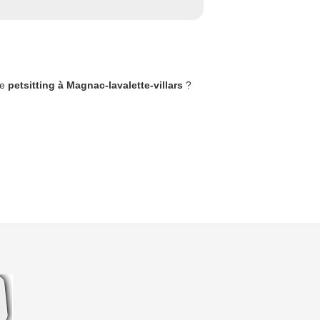
de
petsitting à Magnac-lavalette-villars
?