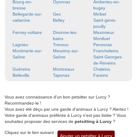
Bourg-en-
Oyonnax
Amberieu-en-
bresse
bugey
Bellegarde-sur-
Gex
Miribel
valserine
Belley
Saint-genis-
pouilly
Ferney-voltaire
Divonne-les-
Meximieux
bains
Montluel
Lagnieu
Trevoux
Peronnas
Montmerle-sur-
Messimy-sur-
Francheleins
Saône
Saône
Saint-Georges-
de-Reneins
Guéreins
Montceaux
Chaleins
Belleville
Taponas
Fareins
Vous avez connaissance d'un bon petsitter sur Lurcy ?
Recommandez-le !
Vous avez été déçu par une garde d'animaux à Lurcy ? Alertez !
Votre garde d'animaux préférée à Lurcy n'est pas listée ? Vous
souhaitez proposer des services de
petsitting à Lurcy
?
Cliquez sur le lien suivant :
Ajouter un petsitter à Lurcy