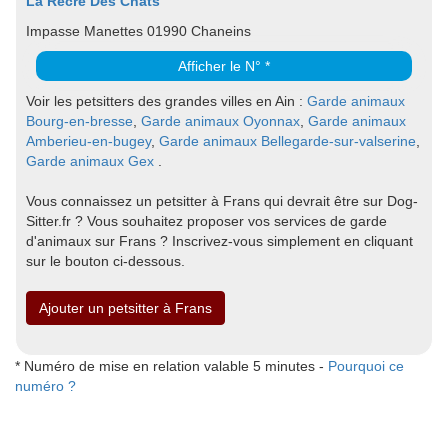
La Récré Des Chats
Impasse Manettes 01990 Chaneins
Afficher le N° *
Voir les petsitters des grandes villes en Ain :
Garde animaux
Bourg-en-bresse
,
Garde animaux Oyonnax
,
Garde animaux
Amberieu-en-bugey
,
Garde animaux Bellegarde-sur-valserine
,
Garde animaux Gex
.
Vous connaissez un petsitter à Frans qui devrait être sur Dog-
Sitter.fr ? Vous souhaitez proposer vos services de garde
d'animaux sur Frans ? Inscrivez-vous simplement en cliquant
sur le bouton ci-dessous.
Ajouter un petsitter à Frans
* Numéro de mise en relation valable 5 minutes -
Pourquoi ce
numéro ?