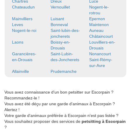
Chartres
Dreux
Luce
Chateaudun
Vernouillet
Nogent-le-
rotrou
Mainvilliers
Luisant
Epernon
Leves
Bonneval
Maintenon
Nogent-le-roi
Saint-lubin-des-
Auneau
joncherets
Châtaincourt
Laons
Boissy-en-
Louvilliers-en-
Drouais
Drouais
Garancières-
Saint-Lubin-
Nonancourt
en-Drouais
des-Joncherets
Saint-Rémy-
sur-Avre
Allainville
Prudemanche
Vous avez connaissance d'un bon petsitter sur Escorpain ?
Recommandez-le !
Vous avez été déçu par une garde d'animaux à Escorpain ?
Alertez !
Votre garde d'animaux préférée à Escorpain n'est pas listée ?
Vous souhaitez proposer des services de
petsitting à Escorpain
?