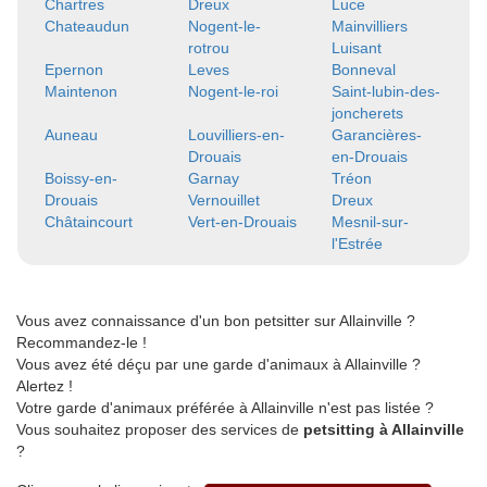
Chartres
Dreux
Luce
Chateaudun
Nogent-le-
Mainvilliers
rotrou
Luisant
Epernon
Leves
Bonneval
Maintenon
Nogent-le-roi
Saint-lubin-des-
joncherets
Auneau
Louvilliers-en-
Garancières-
Drouais
en-Drouais
Boissy-en-
Garnay
Tréon
Drouais
Vernouillet
Dreux
Châtaincourt
Vert-en-Drouais
Mesnil-sur-
l'Estrée
Vous avez connaissance d'un bon petsitter sur Allainville ?
Recommandez-le !
Vous avez été déçu par une garde d'animaux à Allainville ?
Alertez !
Votre garde d'animaux préférée à Allainville n'est pas listée ?
Vous souhaitez proposer des services de
petsitting à Allainville
?