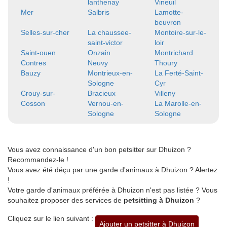
lanthenay
Vineuil
Mer
Salbris
Lamotte-
beuvron
Selles-sur-cher
La chaussee-
Montoire-sur-le-
saint-victor
loir
Saint-ouen
Onzain
Montrichard
Contres
Neuvy
Thoury
Bauzy
Montrieux-en-
La Ferté-Saint-
Sologne
Cyr
Crouy-sur-
Bracieux
Villeny
Cosson
Vernou-en-
La Marolle-en-
Sologne
Sologne
Vous avez connaissance d'un bon petsitter sur Dhuizon ?
Recommandez-le !
Vous avez été déçu par une garde d'animaux à Dhuizon ? Alertez
!
Votre garde d'animaux préférée à Dhuizon n'est pas listée ? Vous
souhaitez proposer des services de
petsitting à Dhuizon
?
Cliquez sur le lien suivant :
Ajouter un petsitter à Dhuizon