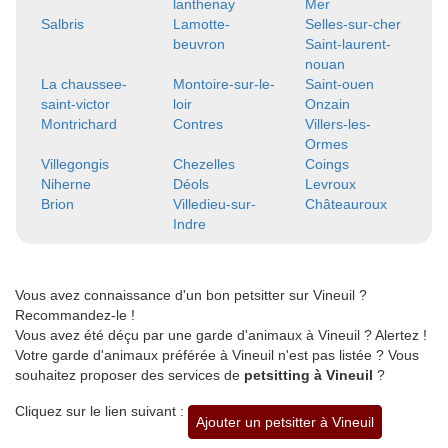
lanthenay
Mer
Salbris
Lamotte-
Selles-sur-cher
beuvron
Saint-laurent-
nouan
La chaussee-
Montoire-sur-le-
Saint-ouen
saint-victor
loir
Onzain
Montrichard
Contres
Villers-les-
Ormes
Villegongis
Chezelles
Coings
Niherne
Déols
Levroux
Brion
Villedieu-sur-
Châteauroux
Indre
Vous avez connaissance d'un bon petsitter sur Vineuil ?
Recommandez-le !
Vous avez été déçu par une garde d'animaux à Vineuil ? Alertez !
Votre garde d'animaux préférée à Vineuil n'est pas listée ? Vous
souhaitez proposer des services de
petsitting à Vineuil
?
Cliquez sur le lien suivant :
Ajouter un petsitter à Vineuil