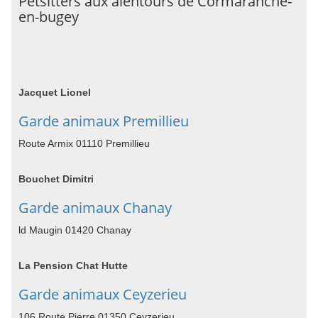
Petsitters aux alentours de Cormaranche-
en-bugey
Jacquet Lionel
Garde animaux Premillieu
Route Armix 01110 Premillieu
Bouchet Dimitri
Garde animaux Chanay
ld Maugin 01420 Chanay
La Pension Chat Hutte
Garde animaux Ceyzerieu
106 Route Pierre 01350 Ceyzerieu