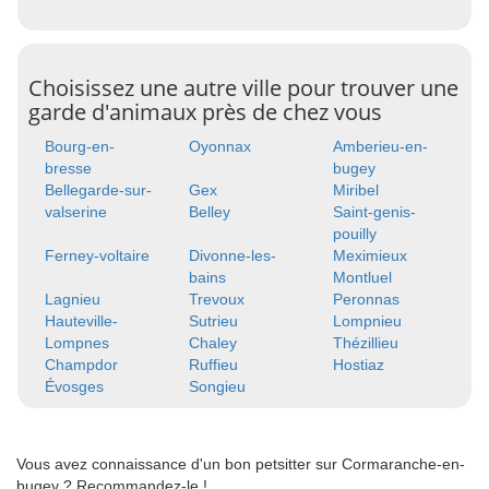
Choisissez une autre ville pour trouver une
garde d'animaux près de chez vous
Bourg-en-
Oyonnax
Amberieu-en-
bresse
bugey
Bellegarde-sur-
Gex
Miribel
valserine
Belley
Saint-genis-
pouilly
Ferney-voltaire
Divonne-les-
Meximieux
bains
Montluel
Lagnieu
Trevoux
Peronnas
Hauteville-
Sutrieu
Lompnieu
Lompnes
Chaley
Thézillieu
Champdor
Ruffieu
Hostiaz
Évosges
Songieu
Vous avez connaissance d'un bon petsitter sur Cormaranche-en-
bugey ? Recommandez-le !