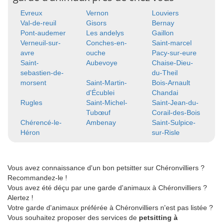
Evreux
Vernon
Louviers
Val-de-reuil
Gisors
Bernay
Pont-audemer
Les andelys
Gaillon
Verneuil-sur-
Conches-en-
Saint-marcel
avre
ouche
Pacy-sur-eure
Saint-
Aubevoye
Chaise-Dieu-
sebastien-de-
du-Theil
morsent
Saint-Martin-
Bois-Arnault
d'Écublei
Chandai
Rugles
Saint-Michel-
Saint-Jean-du-
Tubœuf
Corail-des-Bois
Chérencé-le-
Ambenay
Saint-Sulpice-
Héron
sur-Risle
Vous avez connaissance d'un bon petsitter sur Chéronvilliers ?
Recommandez-le !
Vous avez été déçu par une garde d'animaux à Chéronvilliers ?
Alertez !
Votre garde d'animaux préférée à Chéronvilliers n'est pas listée ?
Vous souhaitez proposer des services de
petsitting à