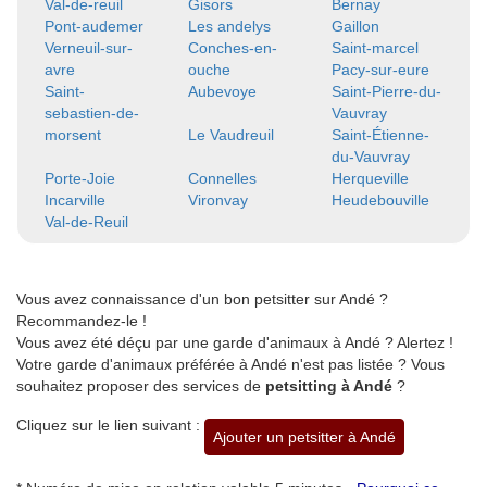
Val-de-reuil
Gisors
Bernay
Pont-audemer
Les andelys
Gaillon
Verneuil-sur-
Conches-en-
Saint-marcel
avre
ouche
Pacy-sur-eure
Saint-
Aubevoye
Saint-Pierre-du-
sebastien-de-
Vauvray
morsent
Le Vaudreuil
Saint-Étienne-
du-Vauvray
Porte-Joie
Connelles
Herqueville
Incarville
Vironvay
Heudebouville
Val-de-Reuil
Vous avez connaissance d'un bon petsitter sur Andé ?
Recommandez-le !
Vous avez été déçu par une garde d'animaux à Andé ? Alertez !
Votre garde d'animaux préférée à Andé n'est pas listée ? Vous
souhaitez proposer des services de
petsitting à Andé
?
Cliquez sur le lien suivant :
Ajouter un petsitter à Andé