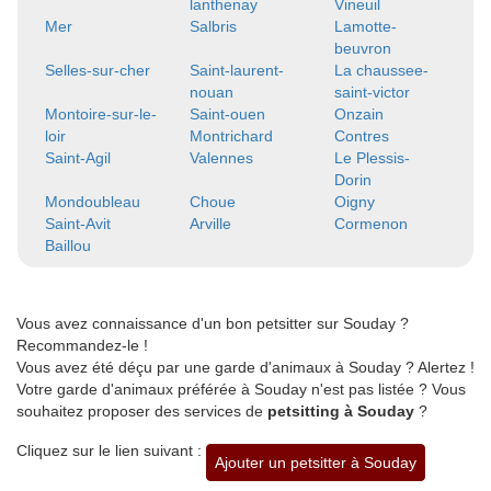
lanthenay
Vineuil
Mer
Salbris
Lamotte-
beuvron
Selles-sur-cher
Saint-laurent-
La chaussee-
nouan
saint-victor
Montoire-sur-le-
Saint-ouen
Onzain
loir
Montrichard
Contres
Saint-Agil
Valennes
Le Plessis-
Dorin
Mondoubleau
Choue
Oigny
Saint-Avit
Arville
Cormenon
Baillou
Vous avez connaissance d'un bon petsitter sur Souday ?
Recommandez-le !
Vous avez été déçu par une garde d'animaux à Souday ? Alertez !
Votre garde d'animaux préférée à Souday n'est pas listée ? Vous
souhaitez proposer des services de
petsitting à Souday
?
Cliquez sur le lien suivant :
Ajouter un petsitter à Souday