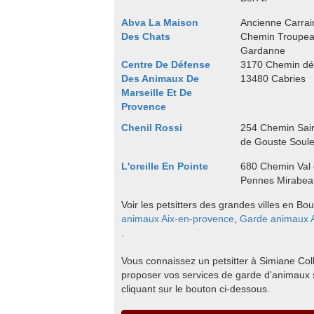
Abva La Maison
Ancienne Carrai
Des Chats
Chemin Troupea
Gardanne
Centre De Défense
3170 Chemin dép
Des Animaux De
13480 Cabries
Marseille Et De
Provence
Chenil Rossi
254 Chemin Sai
de Gouste Soul
L'oreille En Pointe
680 Chemin Val 
Pennes Mirabea
Voir les petsitters des grandes villes en 
animaux Aix-en-provence
,
Garde animaux A
.
Vous connaissez un petsitter à Simiane Coll
proposer vos services de garde d'animaux 
cliquant sur le bouton ci-dessous.