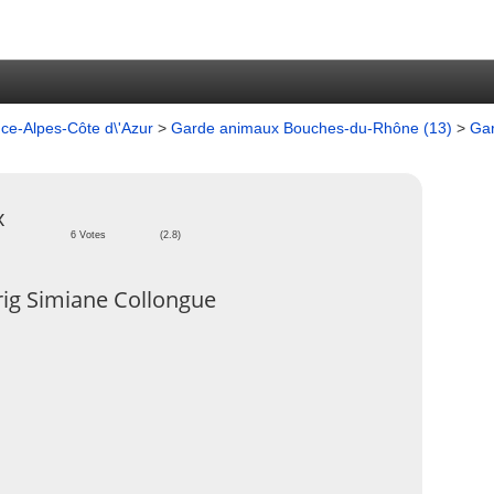
e-Alpes-Côte d\'Azur
>
Garde animaux Bouches-du-Rhône (13)
>
Gar
x
6 Votes
(2.8)
ig Simiane Collongue