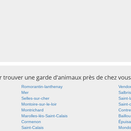
ur trouver une garde d'animaux près de chez vous
Romorantin-lanthenay
Vend
Mer
Salbri
Selles-sur-cher
Saint-
Montoire-sur-le-loir
Saint-
Montrichard
Contr
Marolles-lès-Saint-Calais
Baillou
Cormenon
Épuis
Saint-Calais
Mondo