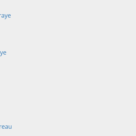
raye
aye
reau