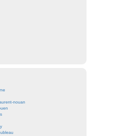
ome
s
laurent-nouan
ouen
es
ay
ubleau