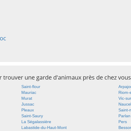
Roc
ur trouver une garde d'animaux près de chez vous
Saint-flour
Arpajo
Mauriac
Riom-
Murat
Vic-su
Jussac
Naucel
Pleaux
Saint-
Saint-Saury
Parlan
La Ségalassière
Pers
Labastide-du-Haut-Mont
Besso