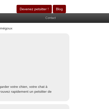
Devenez petsitter !
Blog
Contact
umégoux
rder votre chien, votre chat à
rouvez rapidement un petsitter de