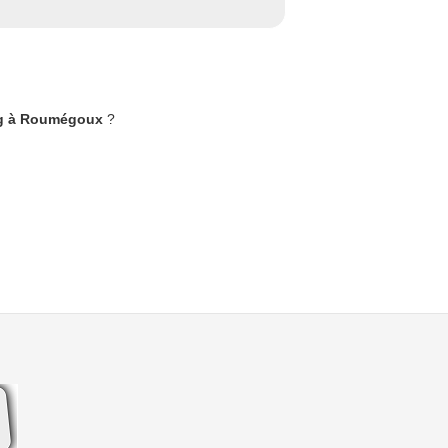
ng à Roumégoux
?