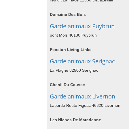
lieu dit La Place 12300 Decazeville
Domaine Des Bois
Garde animaux Puybrun
pont Mols 46130 Puybrun
Pension Living Links
Garde animaux Serignac
La Plagne 82500 Serignac
Chenil Du Causse
Garde animaux Livernon
Laborde Route Figeac 46320 Livernon
Les Niches De Maradenne