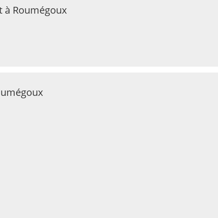
at à Roumégoux
Roumégoux