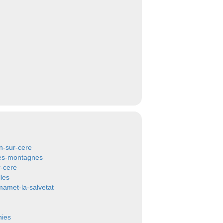
n-sur-cere
es-montagnes
r-cere
les
mamet-la-salvetat
nies