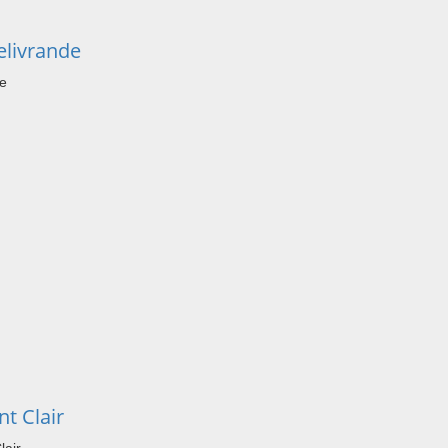
livrande
de
t Clair