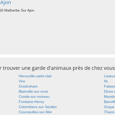
 Ajon
260 Malherbe Sur Ajon
ur trouver une garde d'animaux près de chez vous
Herouville-saint-clair
Lisieu
Vire
Ifs
Ouistreham
Falais
Blainville-sur-orne
Dives-
Conde-sur-noireau
Mezid
Fontaine-Henry
Banvil
Colombiers-sur-Seulles
Graye
Courseulles-sur-Mer
Thaon