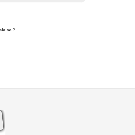
alaise
?