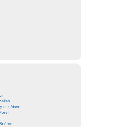
x
ur
elles
y-sur-Aisne
Morel
Brières