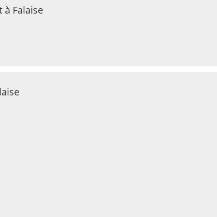
 à Falaise
laise