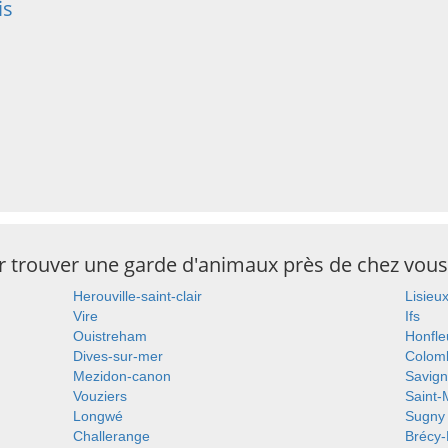
is
ur trouver une garde d'animaux près de chez vous
Herouville-saint-clair
Lisieu
Vire
Ifs
Ouistreham
Honfle
Dives-sur-mer
Colomb
Mezidon-canon
Savign
Vouziers
Saint-
Longwé
Sugny
Challerange
Brécy-