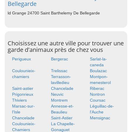
Bellegarde
ld Grange 24700 Saint Barthelemy De Bellegarde
Choisissez une autre ville pour trouver une
garde d'animaux près de chez vous
Perigueux
Bergerac
Sarlat-la-
caneda
Coulounieix-
Trelissac
Boulazac
chamiers
Terrasson-
Montpon-
lavilledieu
menesterol
Saint-astier
Chancelade
Riberac
Prigonrieux
Neuvic
Nontron
Thiviers
Montrem
Coursac
Marsac-sur-
Annesse-et-
Léguillac-de-
l'Isle
Beaulieu
l'Auche
Chancelade
Saint-Astier
Mensignac
Coulounieix-
La Chapelle-
Chamiers
Gonaguet