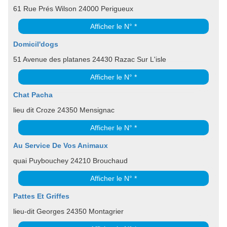
61 Rue Prés Wilson 24000 Perigueux
Afficher le N° *
Domicil'dogs
51 Avenue des platanes 24430 Razac Sur L'isle
Afficher le N° *
Chat Pacha
lieu dit Croze 24350 Mensignac
Afficher le N° *
Au Service De Vos Animaux
quai Puybouchey 24210 Brouchaud
Afficher le N° *
Pattes Et Griffes
lieu-dit Georges 24350 Montagrier