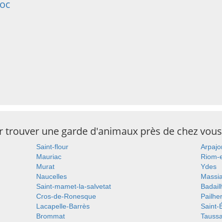
Roc
ur trouver une garde d'animaux près de chez vous
Saint-flour
Arpajo
Mauriac
Riom-
Murat
Ydes
Naucelles
Massi
Saint-mamet-la-salvetat
Badail
Cros-de-Ronesque
Pailhe
Lacapelle-Barrès
Saint-
Brommat
Tauss