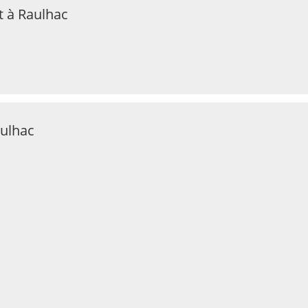
t à Raulhac
aulhac