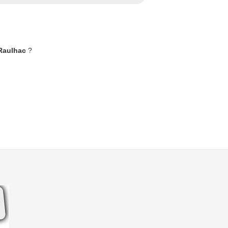
 Raulhac
?