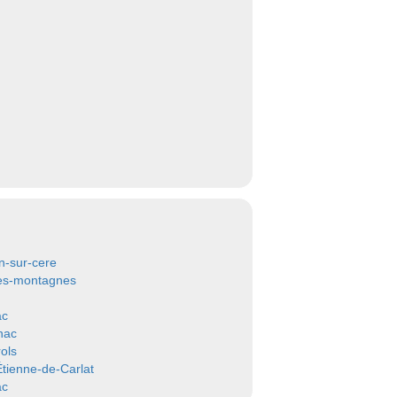
n-sur-cere
es-montagnes
ac
hac
rols
Étienne-de-Carlat
ac