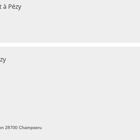
t à Pézy
ézy
rdon 28700 Champseru