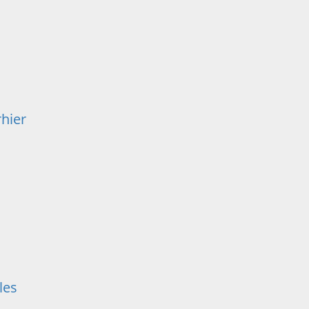
rhier
les