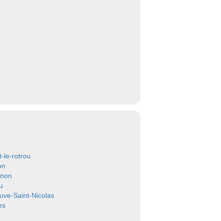
-le-rotrou
on
enon
u
euve-Saint-Nicolas
es