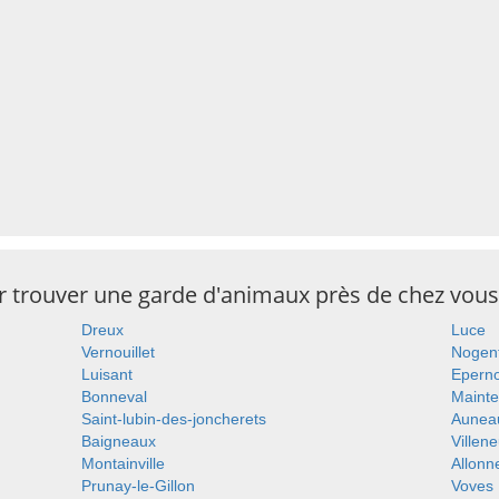
ur trouver une garde d'animaux près de chez vous
Dreux
Luce
Vernouillet
Nogent
Luisant
Epern
Bonneval
Maint
Saint-lubin-des-joncherets
Aunea
Baigneaux
Villen
Montainville
Allonn
Prunay-le-Gillon
Voves