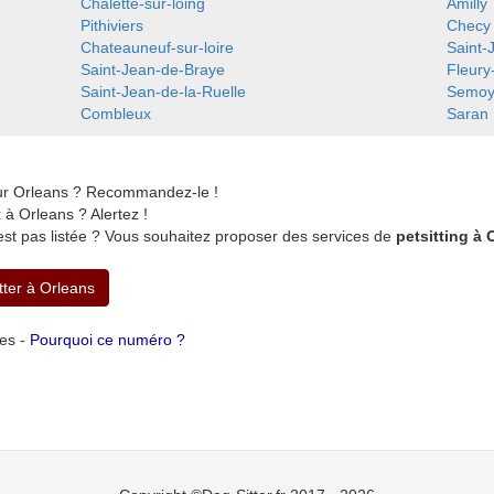
Chalette-sur-loing
Amilly
Pithiviers
Checy
Chateauneuf-sur-loire
Saint-
Saint-Jean-de-Braye
Fleury
Saint-Jean-de-la-Ruelle
Semo
Combleux
Saran
sur Orleans ? Recommandez-le !
à Orleans ? Alertez !
est pas listée ? Vous souhaitez proposer des services de
petsitting à 
tter à Orleans
tes -
Pourquoi ce numéro ?