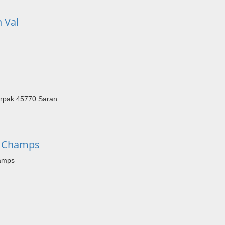
 Val
arpak 45770 Saran
s Champs
hamps