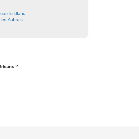
Jean-le-Blanc
-les-Aubrais
y
Orleans
?