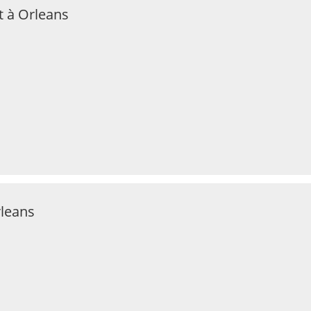
t à Orleans
rleans